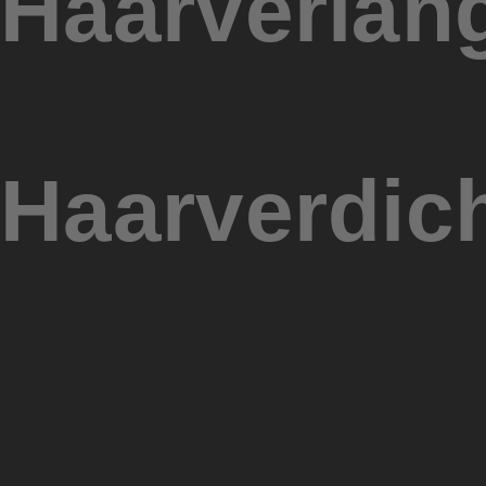
Haarverlän
Haarverdic