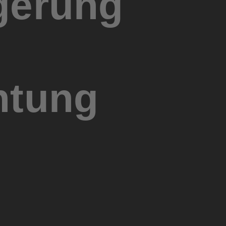
gerung
htung